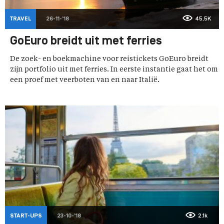
TRAVEL
26-11-'18
45,5K
GoEuro breidt uit met ferries
De zoek- en boekmachine voor reistickets GoEuro breidt
zijn portfolio uit met ferries. In eerste instantie gaat het om
een proef met veerboten van en naar Italië.
START-UPS
23-10-'18
2.1k