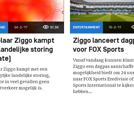
AND
24-2-'17
51,3K
ENTERTAINMENT
15-2-'17
laar Ziggo kampt
Ziggo lanceert dag
andelijke storing
voor FOX Sports
ate)
Vanaf vandaag kunnen klant
Ziggo een dagpas aanschaffe
r Ziggo kampt met een
mogelijkheid biedt om 24 uu
ijke landelijke storing,
naar FOX Sports Eredivisie o
r in veel gevallen geen
Sports International te kijken
tverkeer mogelijk is.
hebben...