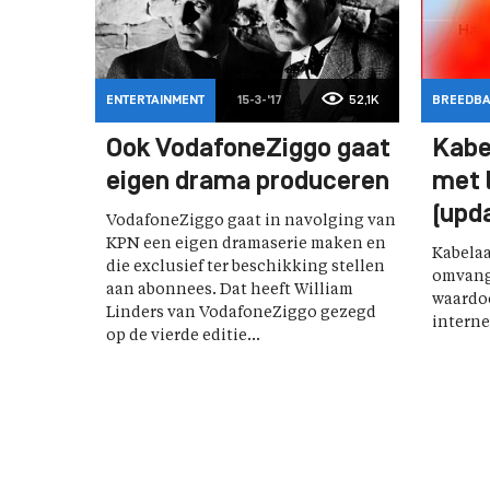
ENTERTAINMENT
15-3-'17
52,1K
BREEDB
Ook VodafoneZiggo gaat
Kabe
eigen drama produceren
met l
(upd
VodafoneZiggo gaat in navolging van
KPN een eigen dramaserie maken en
Kabelaa
die exclusief ter beschikking stellen
omvangr
aan abonnees. Dat heeft William
waardoo
Linders van VodafoneZiggo gezegd
interne
op de vierde editie...