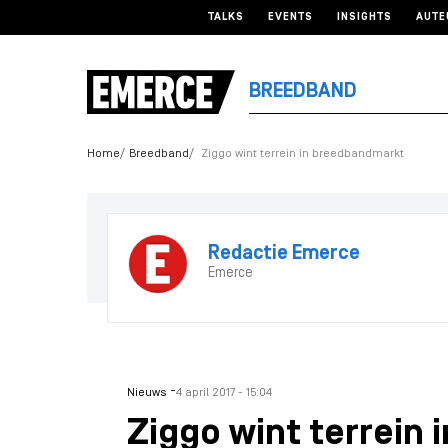
TALKS
EVENTS
INSIGHTS
AUTE
BREEDBAND
Home
Breedband
Ziggo wint terrein in breedbandmarkt
Redactie Emerce
Emerce
-
Nieuws
4 april 2017 - 15:04
Ziggo wint terrein