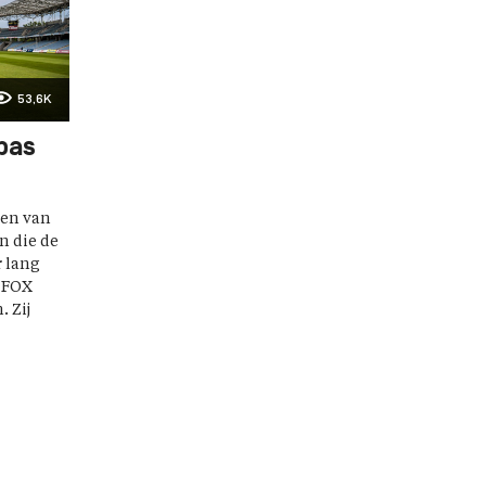
53,6K
pas
en van
n die de
r lang
f FOX
. Zij