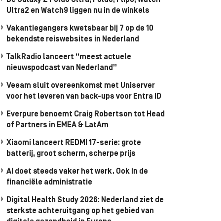
De Galaxy Z Fold8 Ultra, Fold8, Flip8, Watch
Ultra2 en Watch9 liggen nu in de winkels
Vakantiegangers kwetsbaar bij 7 op de 10
bekendste reiswebsites in Nederland
TalkRadio lanceert “meest actuele
nieuwspodcast van Nederland”
Veeam sluit overeenkomst met Uniserver
voor het leveren van back-ups voor Entra ID
Everpure benoemt Craig Robertson tot Head
of Partners in EMEA & LatAm
Xiaomi lanceert REDMI 17-serie: grote
batterij, groot scherm, scherpe prijs
AI doet steeds vaker het werk. Ook in de
financiële administratie
Digital Health Study 2026: Nederland ziet de
sterkste achteruitgang op het gebied van