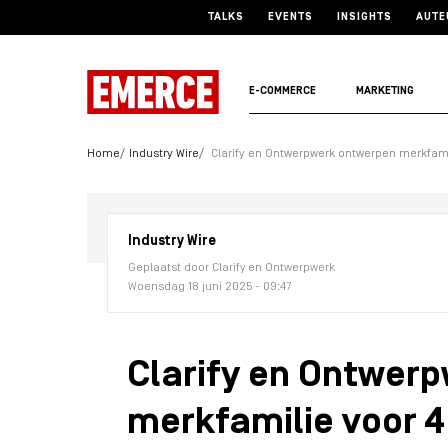
TALKS
EVENTS
INSIGHTS
AUTE
E-COMMERCE
MARKETING
Home
Industry Wire
Clarify en Ontwerpwerk ontwerpen merkfam
Industry Wire
Geplaatst door Clarify en Ontwerpwerk
Woensdag 18 juni 2025 - 09:47
Clarify en Ontwer
merkfamilie voor 