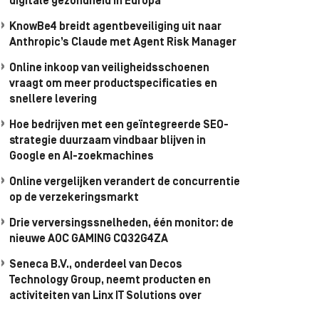
digitale gezondheid in Europa
KnowBe4 breidt agentbeveiliging uit naar
Anthropic’s Claude met Agent Risk Manager
Online inkoop van veiligheidsschoenen
vraagt om meer productspecificaties en
snellere levering
Hoe bedrijven met een geïntegreerde SEO-
strategie duurzaam vindbaar blijven in
Google en AI-zoekmachines
Online vergelijken verandert de concurrentie
op de verzekeringsmarkt
Drie verversingssnelheden, één monitor: de
nieuwe AOC GAMING CQ32G4ZA
Seneca B.V., onderdeel van Decos
Technology Group, neemt producten en
activiteiten van Linx IT Solutions over