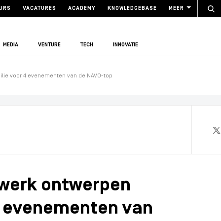
URS
VACATURES
ACADEMY
KNOWLEDGEBASE
MEER
MEDIA
VENTURE
TECH
INNOVATIE
ilie voor 4 evenementen van de NAVO-top
pwerk ontwerpen
4 evenementen van