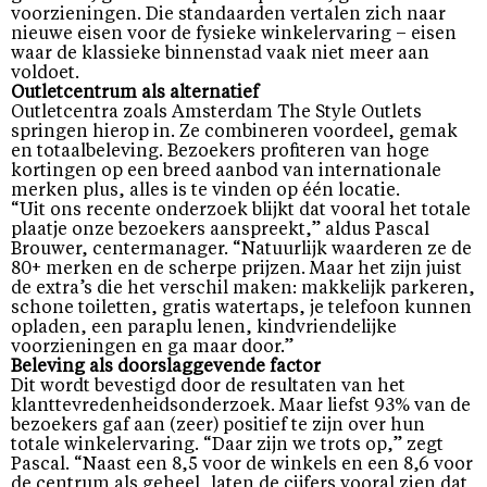
voorzieningen. Die standaarden vertalen zich naar
nieuwe eisen voor de fysieke winkelervaring – eisen
waar de klassieke binnenstad vaak niet meer aan
voldoet.
Outletcentrum als alternatief
Outletcentra zoals Amsterdam The Style Outlets
springen hierop in. Ze combineren voordeel, gemak
en totaalbeleving. Bezoekers profiteren van hoge
kortingen op een breed aanbod van internationale
merken plus, alles is te vinden op één locatie.
“Uit ons recente onderzoek blijkt dat vooral het totale
plaatje onze bezoekers aanspreekt,” aldus Pascal
Brouwer, centermanager. “Natuurlijk waarderen ze de
80+ merken en de scherpe prijzen. Maar het zijn juist
de extra’s die het verschil maken: makkelijk parkeren,
schone toiletten, gratis watertaps, je telefoon kunnen
opladen, een paraplu lenen, kindvriendelijke
voorzieningen en ga maar door.”
Beleving als doorslaggevende factor
Dit wordt bevestigd door de resultaten van het
klanttevredenheidsonderzoek. Maar liefst 93% van de
bezoekers gaf aan (zeer) positief te zijn over hun
totale winkelervaring. “Daar zijn we trots op,” zegt
Pascal. “Naast een 8,5 voor de winkels en een 8,6 voor
de centrum als geheel, laten de cijfers vooral zien dat