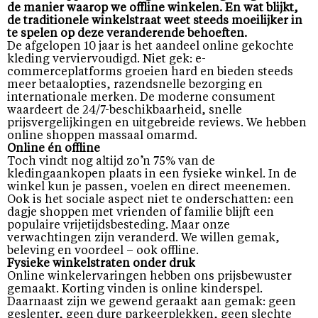
de manier waarop we offline winkelen. En wat blijkt,
de traditionele winkelstraat weet steeds moeilijker in
te spelen op deze veranderende behoeften.
De afgelopen 10 jaar is het aandeel online gekochte
kleding verviervoudigd. Niet gek: e-
commerceplatforms groeien hard en bieden steeds
meer betaalopties, razendsnelle bezorging en
internationale merken. De moderne consument
waardeert de 24/7-beschikbaarheid, snelle
prijsvergelijkingen en uitgebreide reviews. We hebben
online shoppen massaal omarmd.
Online én offline
Toch vindt nog altijd zo’n 75% van de
kledingaankopen plaats in een fysieke winkel. In de
winkel kun je passen, voelen en direct meenemen.
Ook is het sociale aspect niet te onderschatten: een
dagje shoppen met vrienden of familie blijft een
populaire vrijetijdsbesteding. Maar onze
verwachtingen zijn veranderd. We willen gemak,
beleving en voordeel – ook offline.
Fysieke winkelstraten onder druk
Online winkelervaringen hebben ons prijsbewuster
gemaakt. Korting vinden is online kinderspel.
Daarnaast zijn we gewend geraakt aan gemak: geen
geslenter, geen dure parkeerplekken, geen slechte