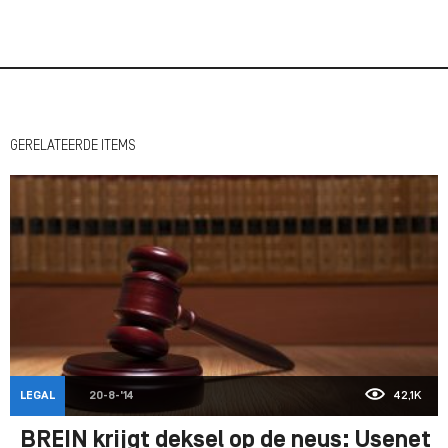
GERELATEERDE ITEMS
LEGAL
20-8-'14
42,1K
BREIN krijgt deksel op de neus: Usenet