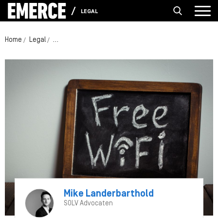
LEGAL
Home
Legal
Uitspraak: Winkelier met WiFi niet aansprakelijk voor pir
Mike Landerbarthold
SOLV Advocaten