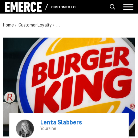
CUSTOMER LOYALTY
Home
Customer Loyalty
Burger King test loyaliteit Facebookfans: 
Lenta Slabbers
Yourzine