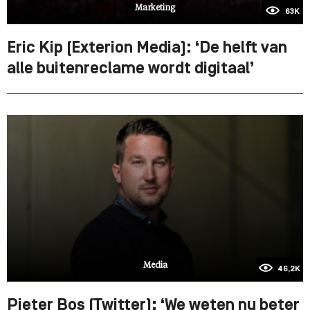
Marketing
63K
Eric Kip (Exterion Media): ‘De helft van
alle buitenreclame wordt digitaal’
Media
46,2K
Pieter Bos (Twitter): ‘We weten nu beter