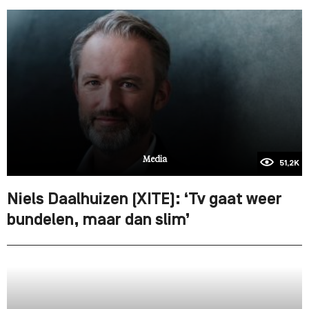
Media
51,2K
Niels Daalhuizen (XITE): ‘Tv gaat weer
bundelen, maar dan slim’