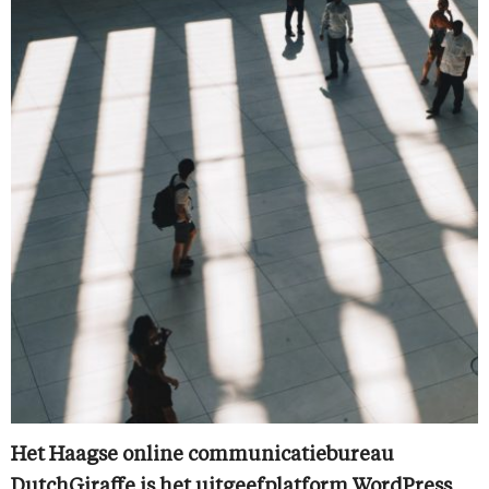
Het Haagse online communicatiebureau
DutchGiraffe is het uitgeefplatform WordPress