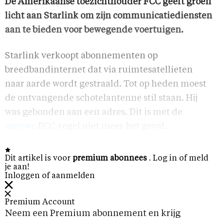
De Amerikaanse toezichthouder FCC geeft groen
licht aan Starlink om zijn communicatiediensten
aan te bieden voor bewegende voertuigen.
Starlink verkoopt abonnementen op
breedbandinternet dat via ruimtesatellieten
naar aarde wordt gestraald. Tot op heden moest
de ontvangende schotelantenne stil staan. Hij
was gebonden aan een adres. Dit is met de
nieuwe
FCC-regel niet meer het geval.
Dit artikel is voor
premium abonnees
. Log in of meld
je aan!
Inloggen of aanmelden
Premium Account
Neem een Premium abonnement en krijg