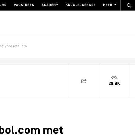
URS
VACATURES
ACADEMY
KNOWLEDGEBASE
MEER
’ voor retailers
28,9K
 bol.com met