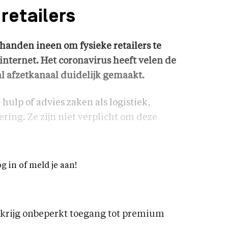
retailers
anden ineen om fysieke retailers te
nternet. Het coronavirus heeft velen de
al afzetkanaal duidelijk gemaakt.
hulp of advies zaken als logistiek,
ring. Ze zijn niet verplicht om deze
og in of meld je aan!
rijg onbeperkt toegang tot premium