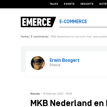
TALKS
EVENTS
INSIGHTS
AUTE
E-COMMERCE
Home
E-commerce
MKB Nederland en bol.com met ‘steunpakket
Erwin Boogert
Emerce
-
Nieuws
16 februari 2021 - 14:30
MKB Nederland en