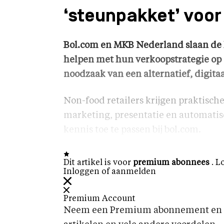
‘steunpakket’ voor 
Bol.com en MKB Nederland slaan de h
helpen met hun verkoopstrategie op i
noodzaak van een alternatief, digita
Non-food retailers krijgen praktische 
marketing, presentatie en automatise
kennis toe te passen bij bol.com.
Dit artikel is voor
premium abonnees
. L
Inloggen of aanmelden
Premium Account
Neem een Premium abonnement en k