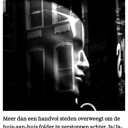
Meer dan een handvol steden overweegt om de
huis-aan-huis folder te verstoppen achter Ja/Ja-