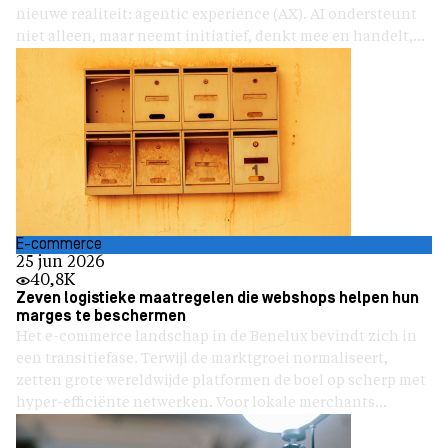
nieuwe realiteit: agentic experience (AX). AI ondersteunt
niet alleen, maar neemt initiatief, denkt mee en handelt,...
E-commerce
25 jun 2026
40,8K
Zeven logistieke maatregelen die webshops helpen hun
marges te beschermen
Het e-commerce landschap in de Benelux bevindt zich in
een transitiefase. Terwijl de marktgroei normaliseert,
zetten grote wereldwijde platformen de boel op scherp met
hyper-efficiënte netwerken. Voor lokale merchants...