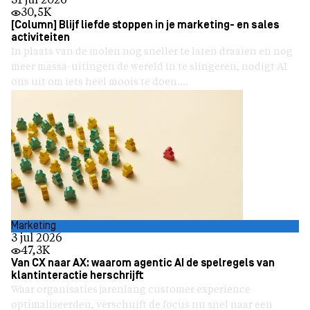
31 jul 2026
30,5K
[Column] Blijf liefde stoppen in je marketing- en sales
activiteiten
In plaats van de molen nog sneller te laten draaien en nog
meer massa-uitingen de wereld in te slingeren, nodigt AI
ons uit om iets heel moois te doen....
Marketing
3 jul 2026
47,3K
Van CX naar AX: waarom agentic AI de spelregels van
klantinteractie herschrijft
Waar organisaties jarenlang customer experience
optimaliseerden, verschuift de focus nu snel naar een