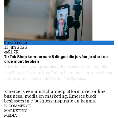
E-commerce
15 jun 2026
51,7K
TikTok Shop komt eraan: 5 dingen die je vóór je start op
orde moet hebben
TikTok Shop gaat op vandaag live in Nederland, tegelijk
met België, Oostenrijk en Polen. In andere markten is het al
langer actief, zoals in de VS, het VK, Spanje...
Emerce is een multichannelplatform over online
business, media en marketing. Emerce biedt
beslissers in e-business inspiratie en kennis.
E-COMMERCE
MARKETING
MEDIA