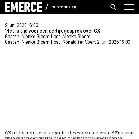
CUSTOMER EXPERIENCE
2 juni 2025 16:00
‘Het is tijd voor een eerlijk gesprek over CX’
Gasten: Nienke Bloem
Host: Nienke Bloem
Gasten: Nienke Bloem
Host: Ronald ter Voert
2 juni 2025 16:00
CX realiseren… veel organisaties worstelen ermee! Een paar
tweaks aan de website of een nieuw socialmediakanaal