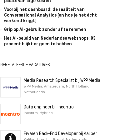
plaats van lage kosten
Voorbij het dashboard: de realiteit van
Conversational Analytics (en hoe je het écht
werkend krijgt)
Grip op AI-gebruik zonder af te remmen
Het AI-beleid van Nederlandse webshops: 83
procent blijkt er geen te hebben
GERELATEERDE VACATURES
Media Research Specialist bij WPP Media
WPP Media, Amsterdam, North Holland,
Netherlands
Data engineer bij Incentro
Incentro, Hybride
Ervaren Back-End Developer bij Kaliber
Kaliber, Utrecht, Utrecht, Netherlands