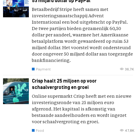
53 miljard dollar op PayPal
Betaalbedrijf Stripe heeft samen met
investeringsmaatschappij Advent
International een bod uitgebracht op PayPal.
De twee partijen bieden gezamenlijk 60,50
dollar per aandeel, waarmee het Amerikaanse
betaalplatform wordt gewaardeerd op ruim 53
miljard dollar. Het voorstel wordt ondersteund
door ongeveer 50 miljard dollar aan toegezegde
bankfinanciering.
Payment
36,7K
Crisp haalt 25 miljoen op voor
schaalvergroting en groei
Online supermarkt Crisp heeft met een nieuwe
investeringsronde van 25 miljoen euro
afgerond. Het kapitaal is afkomstig van
bestaande aandeelhouders en wordt ingezet
voor schaalvergroting en groei.
Food
47,8K