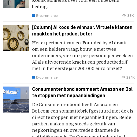
Kodak Moments over voor een onbekend
bedrag.
E-commerce
33K
[Column] AI koos de winnaar. Virtuele klanten
maakten het product beter
Het experiment van co-Founded by AI draait
om een heldere vraag: bouw je met twee
ondernemers, vier uur per persoon per week en
AI als uitvoerende kracht een productbedrijf
met in het eerste jaar 200.000 euro omzet?
E-commerce
29,1K
Consumentenbond sommeert Amazon en Bol
te stoppen met nepaanbiedingen
De Consumentenbond heeft Amazon en
Bol.com een sommatiebrief gestuurd met de eis
direct te stoppen met nepaanbiedingen. Beide
partijen maken nog steeds gebruik van
nepkortingen en overtreden daarmee de