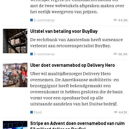
wettelijke regels. De Consumentenbond wil
met de twee webwinkels afspraken maken over
het eerlijk weergeven van prijzen.
E-commerce
44,9K
Uitstel van betaling voor BuyBay
De rechtbank van Amsterdam heeft surseance
verleent aan retourenspecialist BuyBay.
E-commerce
36,4K
Uber doet overnamebod op Delivery Hero
Uber wil maaltijdbezorger Delivery Hero
overnemen. De Amerikaanse mobiliteits- en
bezorggigant heeft bekendgemaakt een
overeenkomst te hebben gesloten die de basis
vormt voor een openbaar bod op alle
uitstaande aandelen van het Duitse bedrijf.
Food
44,1K
Stripe en Advent doen overnamebod van ruim