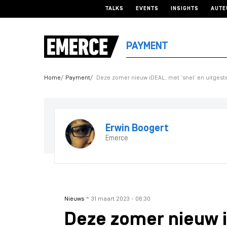
TALKS
EVENTS
INSIGHTS
AUTE
PAYMENT
Home
Payment
Deze zomer nieuw iDEAL, met ‘snel’ en uitgest
Erwin Boogert
Emerce
-
Nieuws
31 maart 2023 - 06:30
Deze zomer nieuw i