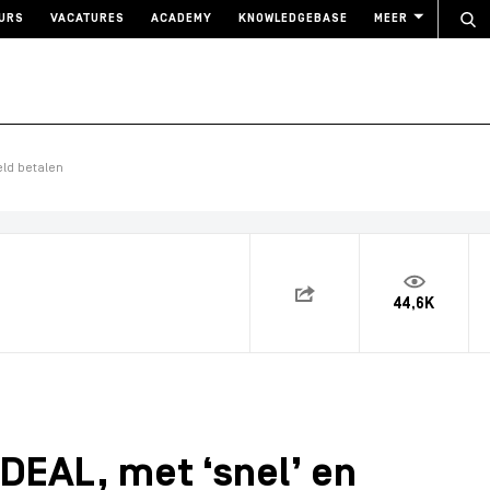
URS
VACATURES
ACADEMY
KNOWLEDGEBASE
MEER
eld betalen
44,6K
DEAL, met ‘snel’ en