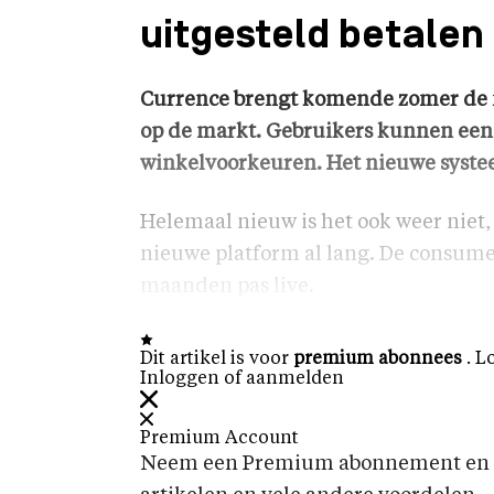
uitgesteld betalen
Currence brengt komende zomer de 
op de markt. Gebruikers kunnen een
winkelvoorkeuren. Het nieuwe systeem
Helemaal nieuw is het ook weer niet,
nieuwe platform al lang. De consume
maanden pas live.
Dit artikel is voor
premium abonnees
. L
Inloggen of aanmelden
Premium Account
Neem een Premium abonnement en k