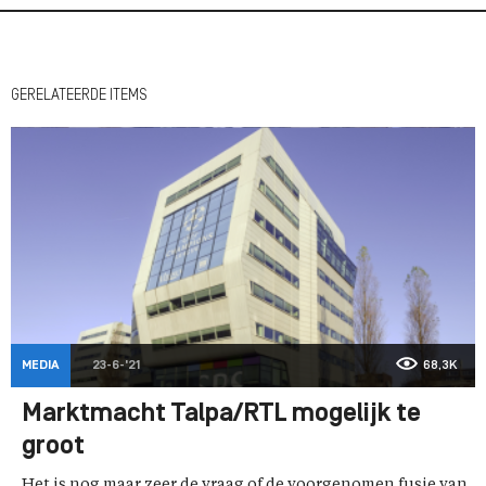
GERELATEERDE ITEMS
MEDIA
23-6-'21
68,3K
Marktmacht Talpa/RTL mogelijk te
groot
Het is nog maar zeer de vraag of de voorgenomen fusie van