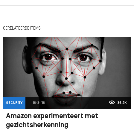
GERELATEERDE ITEMS
SECURITY
16-3-'16
36,2K
Amazon experimenteert met
gezichtsherkenning