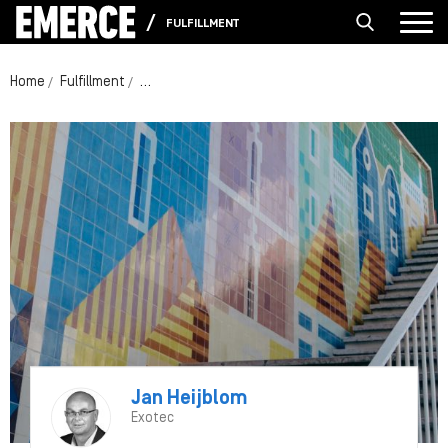
FULFILLMENT
Home
Fulfillment
Hoe zal het hoogseizoen voor de logistieke sector 
Jan Heijblom
Exotec