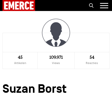
45
109.971
54
Artikelen
Views
Reacties
Suzan Borst