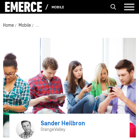
MOBILE
Home
Mobile
De mobiele SEO-strategie: waar rekening mee te hou
Sander Heilbron
OrangeValley