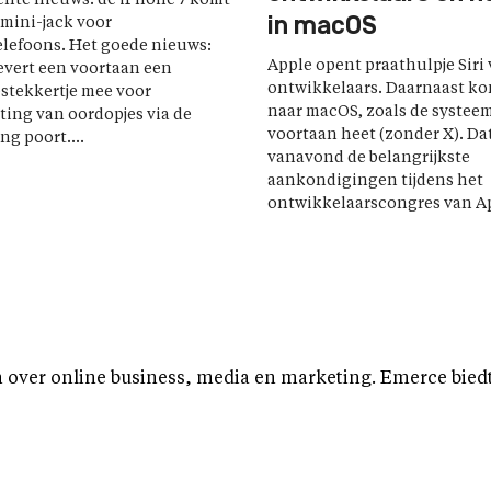
chte nieuws: de iPhone 7 komt
in macOS
mini-jack voor
lefoons. Het goede nieuws:
Apple opent praathulpje Siri
evert een voortaan een
ontwikkelaars. Daarnaast kom
stekkertje mee voor
naar macOS, zoals de systee
ting van oordopjes via de
voortaan heet (zonder X). Da
ng poort....
vanavond de belangrijkste
aankondigingen tijdens het
ontwikkelaarscongres van Ap
over online business, media en marketing. Emerce biedt b