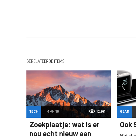
GERELATEERDE ITEMS
TECH
4-8-'16
12,9K
GEAR
Zoekplaatje: wat is er
Ook S
nou echt nieuw aan