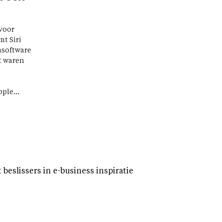
 voor
t Siri
msoftware
t waren
ple...
eslissers in e-business inspiratie