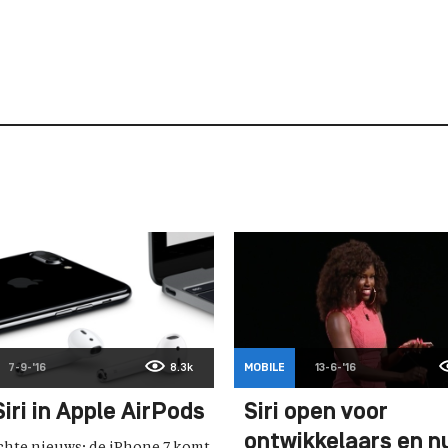
7-9-'16
8.3k
MOBILE
13-6-'16
iri in Apple AirPods
Siri open voor
ontwikkelaars en n