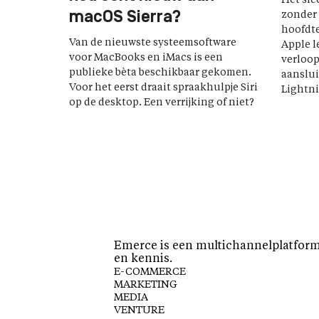
Het sle
macOS Sierra?
zonder 
hoofdte
Van de nieuwste systeemsoftware
Apple l
voor MacBooks en iMacs is een
verloop
publieke bèta beschikbaar gekomen.
aanslui
Voor het eerst draait spraakhulpje Siri
Lightni
op de desktop. Een verrijking of niet?
Emerce is een multichannelplatform 
en kennis.
E-COMMERCE
MARKETING
MEDIA
VENTURE