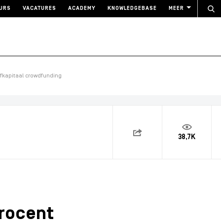
URS
VACATURES
ACADEMY
KNOWLEDGEBASE
MEER
fkapitaal crowdfunding
38,7K
procent