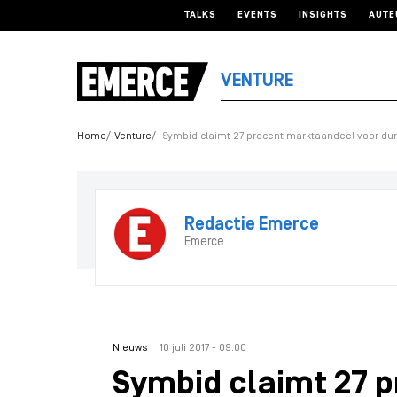
TALKS
EVENTS
INSIGHTS
AUTE
VENTURE
Home
Venture
Symbid claimt 27 procent marktaandeel voor dur
Redactie Emerce
Emerce
-
Nieuws
10 juli 2017 - 09:00
Symbid claimt 27 