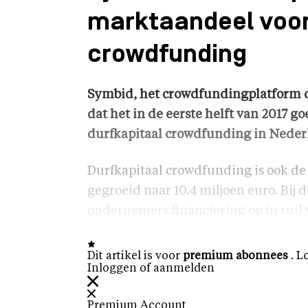
marktaandeel voor
crowdfunding
Symbid, het crowdfundingplatform da
dat het in de eerste helft van 2017 go
durfkapitaal crowdfunding in Neder
Durfkapitaal crowdfunding is ook de 
gegroeid naar 10.4 miljoen euro. Bi
ondernemers financiering op in ruil 
Dit artikel is voor
premium abonnees
. L
Inloggen of aanmelden
Premium Account