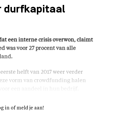
 durfkapitaal
t een interne crisis overwon, claimt
ed was voor 27 procent van alle
land.
eerste helft van 2017 weer verder
j deze vorm van crowdfunding halen
voor een aandeel in hun bedrijf.
og in of meld je aan!