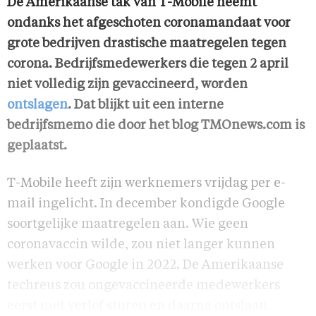
De Amerikaanse tak van T-Mobile neemt
ondanks het afgeschoten coronamandaat voor
grote bedrijven drastische maatregelen tegen
corona. Bedrijfsmedewerkers die tegen 2 april
niet volledig zijn gevaccineerd, worden
ontslagen
. Dat blijkt uit een interne
bedrijfsmemo die door het blog TMOnews.com is
geplaatst.
T-Mobile heeft zijn werknemers vrijdag per e-
mail ingelicht. In december kondigde Google
soortgelijke maatregelen aan. Wie geen
coronavaccin wilde, zou niet langer kunnen
werken voor Google in 2022. De Amerikaanse
techreus zou ongevaccineerde medewerkers
eerst met verlof sturen en daarna ontslaan.