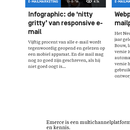
E-MAILMARKETING
13-8-'14
4.1k
E-MAILM
Infographic: de ‘nitty
Webp
gritty’ van responsive e-
mail
mail
Het Ned
jaar ge
Vijftig procent van alle e-mail wordt
Bouw, 
tegenwoordig geopend en gelezen op
versie 
een mobiel apparaat. En die mail mag
automa
nog zo goed zijn geschreven, als hij
versie 
niet goed oogt is...
gebruik
ontworp
Emerce is een multichannelplatform 
en kennis.