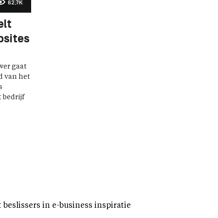
62,7K
lt
bsites
wer gaat
ed van het
s
 bedrijf
eslissers in e-business inspiratie