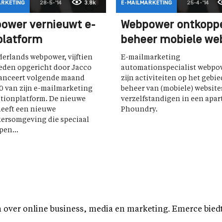
ARKETING
28-5-'14
3.8k
E-MAILMARKETING
25-4-'14
ower vernieuwt e-
Webpower ontkoppe
platform
beheer mobiele we
erlands webpower, vijftien
E-mailmarketing
leden opgericht door Jacco
automationspecialist webpo
lanceert volgende maand
zijn activiteiten op het gebi
10 van zijn e-mailmarketing
beheer van (mobiele) website
tionplatform. De nieuwe
verzelfstandigen in een apart
heeft een nieuwe
Phoundry.
ersomgeving die speciaal
en...
over online business, media en marketing. Emerce biedt b