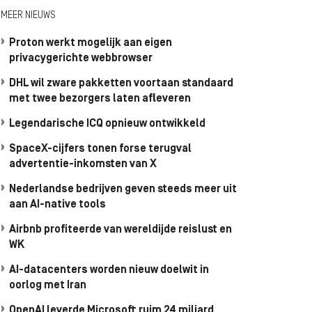
MEER NIEUWS
Proton werkt mogelijk aan eigen
privacygerichte webbrowser
DHL wil zware pakketten voortaan standaard
met twee bezorgers laten afleveren
Legendarische ICQ opnieuw ontwikkeld
SpaceX-cijfers tonen forse terugval
advertentie-inkomsten van X
Nederlandse bedrijven geven steeds meer uit
aan AI-native tools
Airbnb profiteerde van wereldijde reislust en
WK
AI-datacenters worden nieuw doelwit in
oorlog met Iran
OpenAI leverde Microsoft ruim 24 miljard