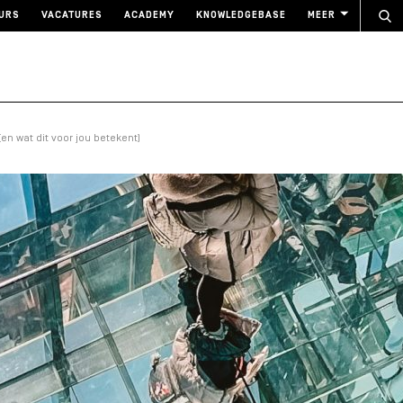
URS
VACATURES
ACADEMY
KNOWLEDGEBASE
MEER
n wat dit voor jou betekent)