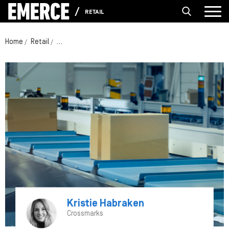
RETAIL
Home
Retail
Retailers zet je schrap voor de volgende fase van het
Kristie Habraken
Crossmarks