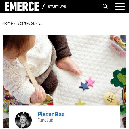
START-UPS
Home
Start-ups
Startup NIMBEL: stads, ‘outdoor’ en neon in babyd
Pieter Bas
Fundsup