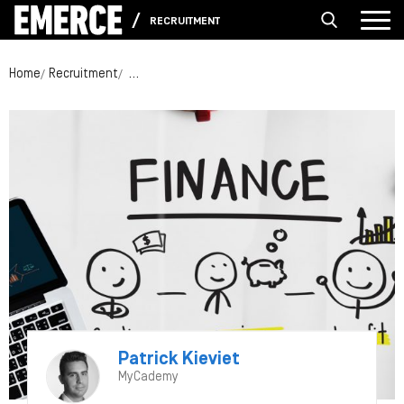
RECRUITMENT
Home
Recruitment
Bereken de ROI van continue kennisontwikkeling
Patrick Kieviet
MyCademy