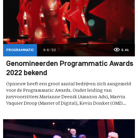
PROGRAMMATIC
9-6-'22
6.4k
Genomineerden Programmatic Awards
2022 bekend
Opnieuw heeft een groot aantal bedrijven zich aangemeld
voor de Programmatic Awards. Onder leiding van
juryvoorzitters Marianne Deenik (Amazon Ads), Marvin
Vaquier Droop (Master of Digital), Kevin Donker (OMD...