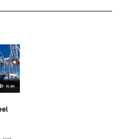
15,9K
eel