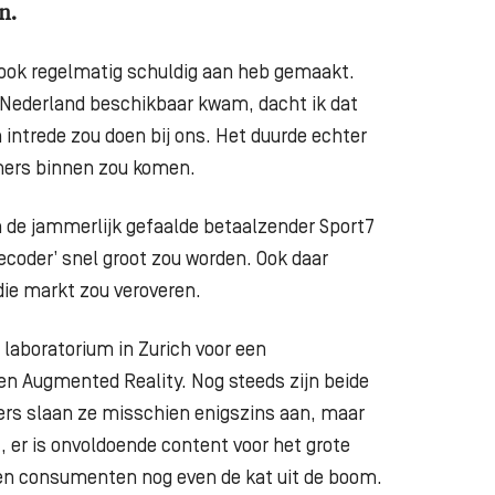
n.
 ook regelmatig schuldig aan heb gemaakt.
in Nederland beschikbaar kwam, dacht ik dat
n intrede zou doen bij ons. Het duurde echter
amers binnen zou komen.
an de jammerlijk gefaalde betaalzender Sport7
decoder’ snel groot zou worden. Ook daar
die markt zou veroveren.
n laboratorium in Zurich voor een
en Augmented Reality. Nog steeds zijn beide
ers slaan ze misschien enigszins aan, maar
ot, er is onvoldoende content voor het grote
jken consumenten nog even de kat uit de boom.