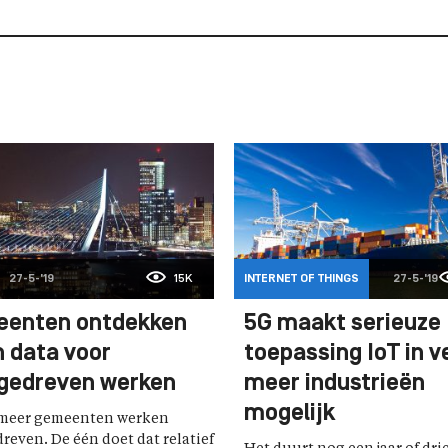
27-5-'19
15K
INTERNET OF THINGS
27-5-'19
enten ontdekken
5G maakt serieuze
n data voor
toepassing IoT in v
gedreven werken
meer industrieën
mogelijk
 meer gemeenten werken
reven. De één doet dat relatief