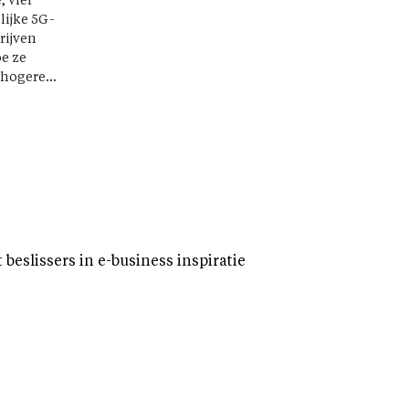
, vier
lijke 5G-
rijven
oe ze
hogere...
eslissers in e-business inspiratie