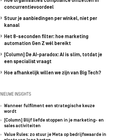
Hoe organisaties compliance omzetten in
concurrentievoordeel
Stuur je aanbiedingen per winkel, niet per
kanaal
Het 8-seconden filter: hoe marketing
automation Gen Z wél bereikt
[Column] De AI-paradox: AI is slim, totdat je
een specialist vraagt
Hoe afhankelijk willen we zijn van Big Tech?
NIEUWE INSIGHTS
Wanneer fulfilment een strategische keuze
wordt
[Column] Blijf liefde stoppen in je marketing- en
sales activiteiten
Value Rules: zo stuur je Meta op bedrijfswaarde in