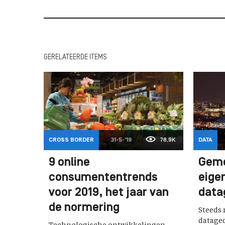
GERELATEERDE ITEMS
CROSS BORDER
31-5-'19
78,9K
DATA
9 online
Geme
consumententrends
eige
voor 2019, het jaar van
data
de normering
Steeds
dataged