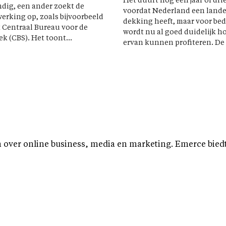
Het duurt nog een jaar of drie
ndig, een ander zoekt de
voordat Nederland een lande
rking op, zoals bijvoorbeeld
dekking heeft, maar voor bed
 Centraal Bureau voor de
wordt nu al goed duidelijk h
ek (CBS). Het toont...
ervan kunnen profiteren. De 
over online business, media en marketing. Emerce biedt b