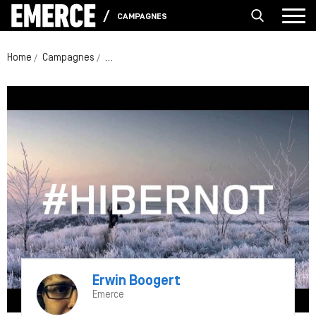
CAMPAGNES
Home
Campagnes
Campagnepanel: Land Rover #hibernot #kanbe
Erwin Boogert
Emerce