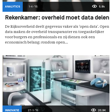
ANALYTICS
1-4-'15
5.8k
Rekenkamer: overheid moet data delen
De Rijksoverheid deelt gegevens vaker als 'open data'. Open
data maken de overheid transparanter en toegankelijker
voor burgers en professionals en zij dienen ook een
economisch belang: rondom open...
INNOVATIE
27-1-'15
20,9K