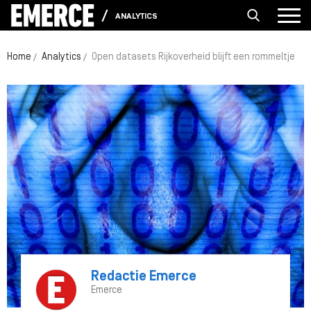
ANALYTICS
Home
Analytics
Open datasets Rijkoverheid blijft een rommeltje
Redactie Emerce
Emerce