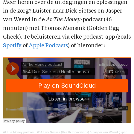
Meer horen over de uitdagingen en oplossingen
in de zorg? Luister naar Dick Sietses en Jasper
van Weerd in de
At The Money
-podcast (46
minuten) met Thomas Mensink (Golden Egg
Check). Te beluisteren via elke podcast-app (zoals
Spotify
of
Apple Podcasts
) of hieronder:
At The Money podcast
·
#54 Dick Sietses (Health Innovations) & Jasper van Weerd (Lipocoat)