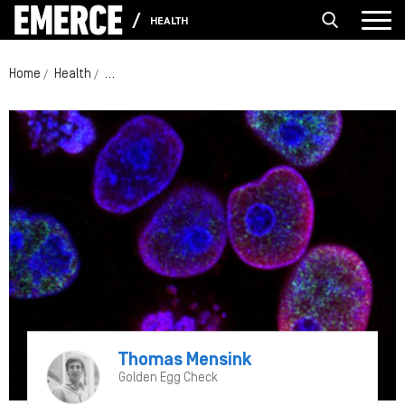
HEALTH
Home
Health
Oprichter en investeerder over zorg-startups: ’tot het 
Thomas Mensink
Golden Egg Check