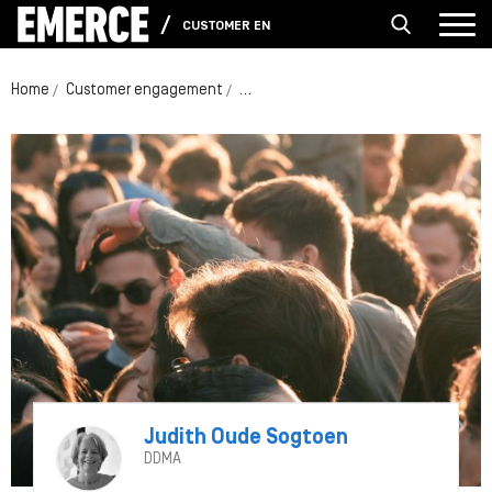
CUSTOMER ENGAGEMENT
Home
Customer engagement
[Column] Aandacht is geen gegeven
Judith Oude Sogtoen
DDMA