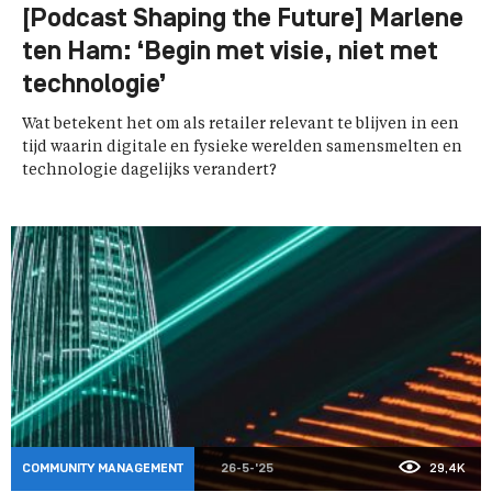
[Podcast Shaping the Future] Marlene
ten Ham: ‘Begin met visie, niet met
technologie’
Wat betekent het om als retailer relevant te blijven in een
tijd waarin digitale en fysieke werelden samensmelten en
technologie dagelijks verandert?
COMMUNITY MANAGEMENT
26-5-'25
29,4K