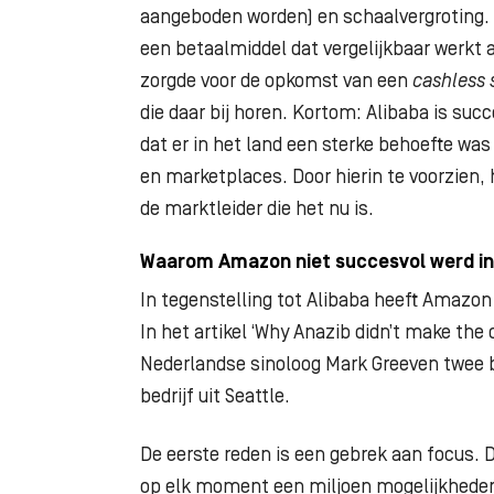
aangeboden
worden) en schaalvergroting.
een
betaalmiddel dat vergelijkbaar werkt
zorgde
voor de opkomst van een
cashless 
die
daar bij horen. Kortom: Alibaba is succ
dat
er in het land een sterke behoefte w
en
marketplaces. Door hierin te voorzien, 
de
marktleider die het nu is.
Waarom Amazon niet succesvol werd in
In tegenstelling tot Alibaba heeft Amazon 
In
het artikel ‘Why Anazib didn’t make the 
Nederlandse
sinoloog Mark Greeven twee b
bedrijf uit
Seattle.
De eerste reden is een gebrek aan focus. 
op
elk moment een miljoen mogelijkheden 