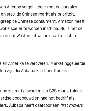
 van Alibaba vergelijkbaar met de
oorzaken
 en stelt de Chinese markt als
prioriteit,
 begreep de Chinese consument.
Amazon heeft
volle speler te worden in
China. Nu is het de
an in het Westen, of wel
in staat is zich te
a en Amerika te veroveren.
Marketinggeleerde
hten zijn die Alibaba kan
benutten om
baba is groot geworden als B2B
marketplace
pertise opgebouwd en
had het bedrijf als
iers. Alibaba heeft
daardoor een
first movers