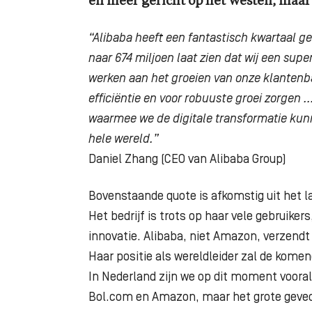
en meer gericht op het Westen, maar
“Alibaba heeft een fantastisch kwartaal g
naar 674 miljoen laat zien dat wij een supe
werken aan het groeien van onze klantenb
efficiëntie en voor robuuste groei zorgen
waarmee we de digitale transformatie
kunn
hele wereld.”
Daniel Zhang (CEO van Alibaba Group)
Bovenstaande quote is afkomstig uit het la
Het
bedrijf is trots op haar vele gebruike
innovatie.
Alibaba, niet Amazon, verzendt
Haar
positie als wereldleider zal de kome
In
Nederland zijn we op dit moment vooral
Bol.com
en Amazon, maar het grote gevec