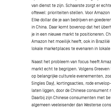
van
dienst te zijn. Schaarste zorgt er echt
oftewel:
prioriteiten stellen. Voor Amazon za
Elke
dollar die je aan bedrijven en goedere
in
China. Daar komt bovenop dat het überh
je
in een nieuwe markt te positioneren. Ch
Amazon
het moeilijk heeft, ook in Brazili
lokale
marketplaces te evenaren in lokale
Naast het probleem van focus heeft Amaz
markt echt te begrijpen. Volgens Greeven h
op
belangrijke culturele evenementen, zoa
Singles
Day), kortingsacties, rode envelo
laten
liggen, door de Chinese consument n
Daarbij
zijn Chinese consumenten met be
algemeen
veeleisender dan Westerse co