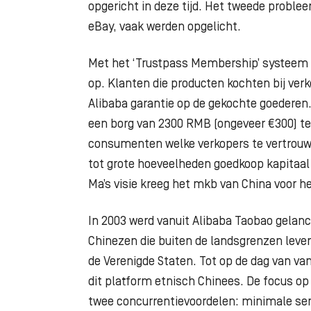
opgericht
in deze tijd. Het tweede problee
eBay, vaak
werden opgelicht.
Met het ‘Trustpass Membership’ systeem 
op.
Klanten die producten kochten bij ver
Alibaba
garantie op de gekochte goederen.
een
borg van 2300 RMB (ongeveer €300) te
consumenten
welke verkopers te vertrou
tot grote
hoeveelheden goedkoop kapitaal 
Ma’s
visie kreeg het mkb van China voor he
In 2003 werd vanuit Alibaba Taobao gelanc
Ch
inezen die buiten de landsgrenzen leven
de
Verenigde Staten. Tot op de dag van va
dit
platform etnisch Chinees. De focus op 
twee
concurrentievoordelen: minimale ser