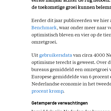
eerste halfjaar achter de rug hebben.
de toekomstige groei kunnen belem
Eerder dit jaar publiceerden we hier 
Benchmark
, waar onder meer naar 
optimistisch bleven en vier op de ti
omzetgroei.
Uit
gebruikersdata
van circa 4000 Ne
optimisme terecht is geweest. Over de
bureaus gemiddeld een omzetgroei van
Europese gemiddelde van 6 procent e
Nederlandse economie in het tweede
procent kromp
.
Getemperde verwachtingen