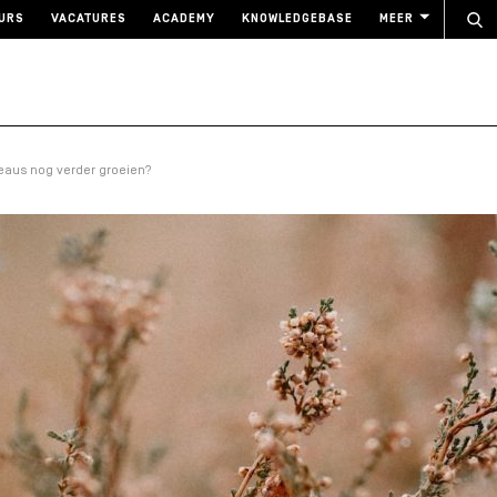
URS
VACATURES
ACADEMY
KNOWLEDGEBASE
MEER
eaus nog verder groeien?