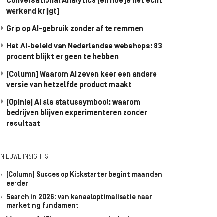
Conversational Analytics (en hoe je het écht
werkend krijgt)
Grip op AI-gebruik zonder af te remmen
Het AI-beleid van Nederlandse webshops: 83
procent blijkt er geen te hebben
[Column] Waarom AI zeven keer een andere
versie van hetzelfde product maakt
[Opinie] AI als statussymbool: waarom
bedrijven blijven experimenteren zonder
resultaat
NIEUWE INSIGHTS
[Column] Succes op Kickstarter begint maanden
eerder
Search in 2026: van kanaaloptimalisatie naar
marketing fundament