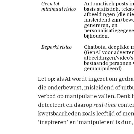
Geen tot
Automatisch posts i
minimaal risico
basis statistiek, teks
afbeeldingen (die nie
misleidend zijn) bew
genereren, en
personalisatiegegev
bijhouden.
Beperkt risico
Chatbots, deepfake 
(GenAI voor advertent
afbeeldingen/video’s
bestaande personen
gemanipuleerd).
Let op: als AI wordt ingezet om ged
die onderbewust, misleidend of uitbu
verbod op manipulatie vallen. Denk b
detecteert en daarop
real-time
conten
kwetsbaarheden zoals leeftijd of men
‘inspireren’ en ‘manipuleren’ is dun,