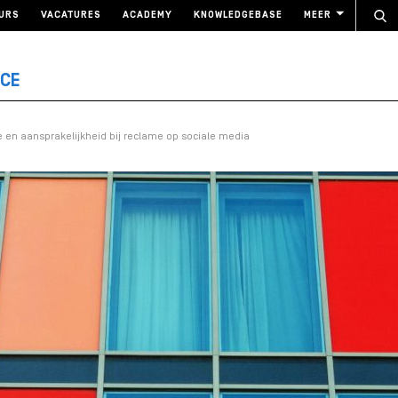
URS
VACATURES
ACADEMY
KNOWLEDGEBASE
MEER
NCE
ie en aansprakelijkheid bij reclame op sociale media