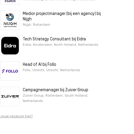
Medior projectmanager (bij een agency) bij
Nijgh
Nijgh, Rotterdam
Tech Strategy Consultant bij Eidra
Eidra, Amsterdam, North Holland, Netherlands
Head of AI bij Follo
Follo, Utrecht, Utrecht, Netherlands
Campagnemanager bij Zuiver Group
Zuiver Group, Rotterdam, South Holland,
Netherlands
Jouw vacature hier?