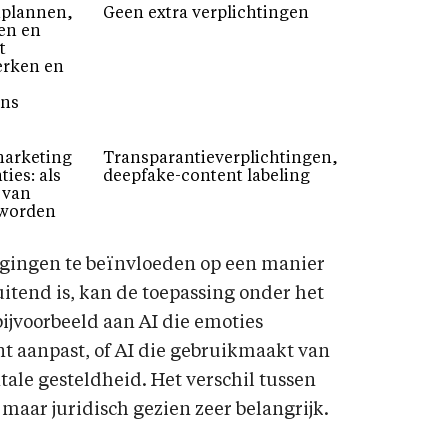
nplannen,
Geen extra verplichtingen
ten en
t
erken en
ens
marketing
Transparantieverplichtingen,
ies: als
deepfake-content labeling
 van
 worden
ragingen te beïnvloeden op een manier
itend is, kan de toepassing onder het
ijvoorbeeld aan AI die emoties
t aanpast, of AI die gebruikmaakt van
tale gesteldheid. Het verschil tussen
 maar juridisch gezien zeer belangrijk.