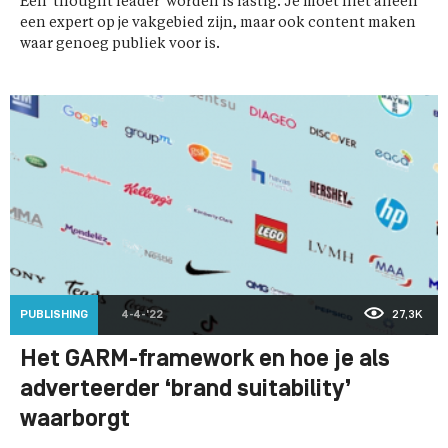
Een 'thought leader' worden is lastig. Je moet niet alleen
een expert op je vakgebied zijn, maar ook content maken
waar genoeg publiek voor is.
PUBLISHING
4-4-'22
27,3K
Het GARM-framework en hoe je als
adverteerder ‘brand suitability’
waarborgt