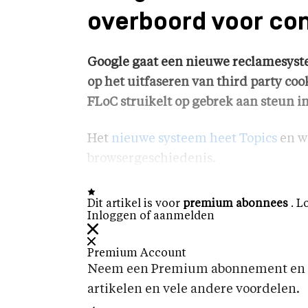
overboord voor con
Google gaat een nieuwe reclamesyst
op het uitfaseren van third party coo
FLoC struikelt op gebrek aan steun 
Het
nieuwe systeem heet Topics
en we
browsergeschiedenis.
Dit artikel is voor
premium abonnees
. L
Inloggen of aanmelden
Premium Account
Neem een Premium abonnement en k
artikelen en vele andere voordelen.