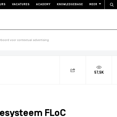
URS
VACATURES
ACADEMY
KNOWLEDGEBASE
MEER
boord voor contextual advertising
57,5K
iesysteem FLoC