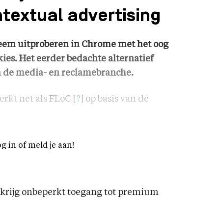
textual advertising
eem uitproberen in Chrome met het oog
kies. Het eerder bedachte alternatief
in de media- en reclamebranche.
rkt net als FLoC [
?
] op basis van de
og in of meld je aan!
rijg onbeperkt toegang tot premium