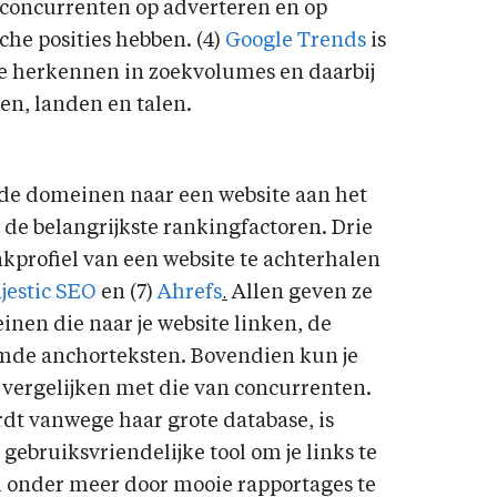
r concurrenten op adverteren en op
he posities hebben. (4)
Google Trends
is
te herkennen in zoekvolumes en daarbij
en, landen en talen.
nde domeinen naar een website aan het
 de belangrijkste rankingfactoren. Drie
nkprofiel van een website te achterhalen
jestic SEO
en (7)
Ahrefs
.
Allen geven ze
einen die naar je website linken, de
emde anchorteksten. Bovendien kun je
l vergelijken met die van concurrenten.
t vanwege haar grote database, is
gebruiksvriendelijke tool om je links te
h onder meer door mooie rapportages te