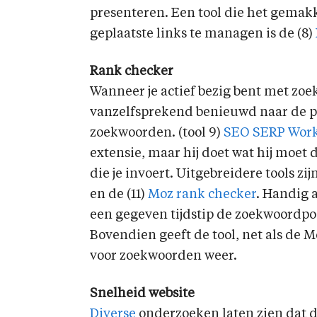
presenteren. Een tool die het gema
geplaatste links te managen is de (8)
Rank checker
Wanneer je actief bezig bent met zoe
vanzelfsprekend benieuwd naar de po
zoekwoorden. (tool 9)
SEO SERP Wor
extensie, maar hij doet wat hij moe
die je invoert. Uitgebreidere tools zij
en de (11)
Moz rank checker
. Handig 
een gegeven tijdstip de zoekwoordpo
Bovendien geeft de tool, net als de M
voor zoekwoorden weer.
Snelheid website
Diverse
onderzoeken laten zien dat de