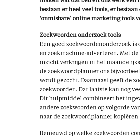
maken wat dat betreft ons werk een h
bestaan er heel veel tools, er bestaan
‘onmisbare’ online marketing tools voo
Zoekwoorden onderzoek tools
Een goed zoekwoordenonderzoek is d
en zoekmachine-adverteren. Met de (
inzicht verkrijgen in het maandelij
de zoekwoordplanner ons bijvoorbee
wordt gezocht. Daarnaast geeft de z
zoekwoorden. Dat laatste kan nog vee
Dit hulpmiddel combineert het inge
andere zoekwoorden op volgorde van h
naar de zoekwoordplanner kopiëren 
Benieuwd op welke zoekwoorden conc