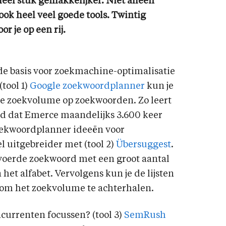
eel stuk gemakkelijker. Niet alleen
 ook heel veel goede tools. Twintig
r je op een rij.
e basis voor zoekmachine-optimalisatie
tool 1)
Google zoekwoordplanner
kun je
kse zoekvolume op zoekwoorden. Zo leert
ld dat Emerce maandelijks 3.600 keer
oekwoordplanner ideeën voor
l uitgebreider met (tool 2)
Übersuggest
.
voerde zoekwoord met een groot aantal
et alfabet. Vervolgens kun je de lijsten
om het zoekvolume te achterhalen.
urrenten focussen? (tool 3)
SemRush