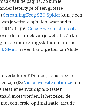
aak van de pagina. Zo kun je
ander lettertype of een grotere
5)
Screaming Frog SEO Spider
kun je een
s van je website ophalen, waaronder
 URL’s. In (16)
Google webmaster tools
over de techniek van je website. Zo kun
gen, de indexeringsstatus en interne
nk Sleuth
is een handige tool om ‘dode’
e verbeteren? Dit doe je door veel te
ed zijn (18)
Visual website optimizer
en
e relatief eenvoudig a/b-testen
etaald moet worden, is het zeker de
 met conversie-optimalisatie. Met de