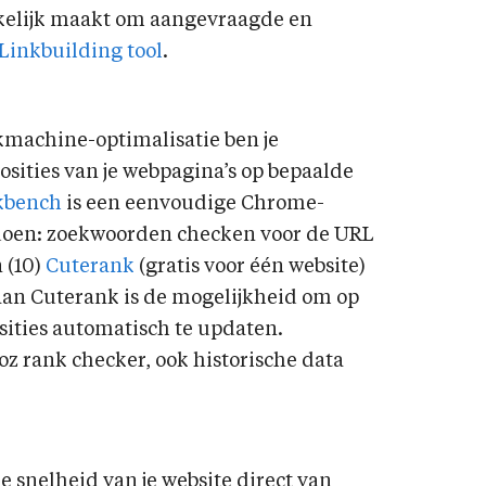
kkelijk maakt om aangevraagde en
Linkbuilding tool
.
kmachine-optimalisatie ben je
sities van je webpagina’s op bepaalde
kbench
is een eenvoudige Chrome-
t doen: zoekwoorden checken voor de URL
n (10)
Cuterank
(gratis voor één website)
aan Cuterank is de mogelijkheid om op
sities automatisch te updaten.
oz rank checker, ook historische data
 snelheid van je website direct van