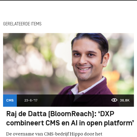
GERELATEERDE ITEMS
CMS
23-6-'17
36,8K
Raj de Datta (BloomReach): ‘DXP
combineert CMS en AI in open platform’
De overname van CMS-bedrijf Hippo door het