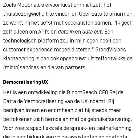
Zoals McDonald’s ervoor kiest om niet zelf het
thuisbezorgwiel uit te vinden en Uber Eats te omarmen,
zo werkt hij het liefst met specialisten samen. “Ik geef
zelf alleen om API’s en
data in
en
data out
. Een
technologisch platform zou in mijn ogen nooit een
customer experience mogen dicteren.” GrandVisions
klantervaring is dan ook opgebouwd uit zelfontwikkelde
(micro)services en die van partners.
Democratisering UX
Het is een ontwikkeling die BloomReach’ CEO Raj de
Datta de ‘democratisering van de UX’ noemt. Bij
bedrijven intern en er omheen ziet hij steeds meer
betrokkenen zich bemoeien met de gebruikerservaring.
Voor zoiets specifieks als de spraak- en taalherkenning
die in een tijdperk van voice-assistenten en chatbots